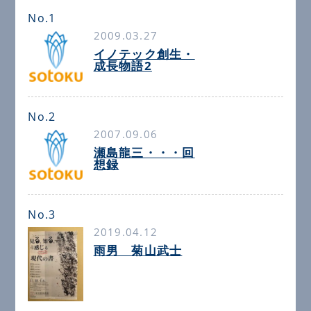
No.1
2009.03.27
イノテック創生・
成長物語2
No.2
2007.09.06
瀬島龍三・・・回
想録
No.3
2019.04.12
雨男 菊山武士