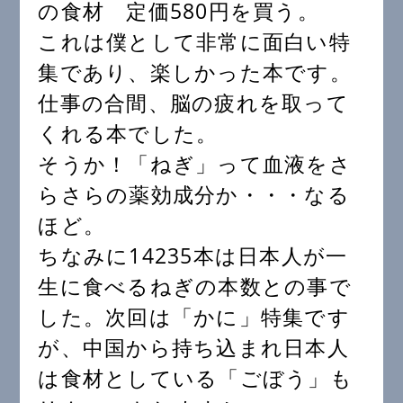
の食材 定価580円を買う。
これは僕として非常に面白い特
集であり、楽しかった本です。
仕事の合間、脳の疲れを取って
くれる本でした。
そうか！「ねぎ」って血液をさ
らさらの薬効成分か・・・なる
ほど。
ちなみに14235本は日本人が一
生に食べるねぎの本数との事で
した。次回は「かに」特集です
が、中国から持ち込まれ日本人
は食材としている「ごぼう」も