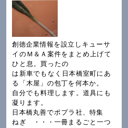
創徳企業情報を設立しキューサ
イのＭ＆Ａ案件をまとめ上げて
ひと息。買ったの
は新車でもなく日本橋室町にあ
る「木屋」の包丁を何本か。
自分でも料理します。道具にも
凝ります。
日本橋丸善でポプラ社、特集
ねぎ ・・・一冊まるごと一つ