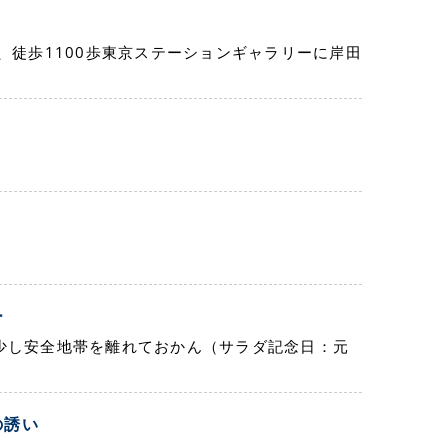
、徒歩1100歩東京ステーションギャラリーに岸田
ー
少し安全地帯を離れておかん（サラダ記念日：元
の誘い