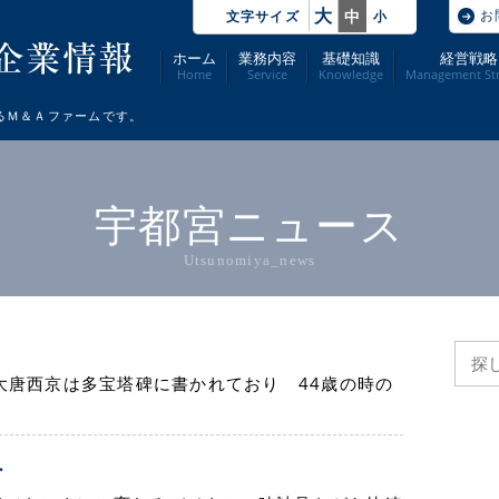
大
お
中
文字サイズ
小
ホーム
業務内容
基礎知識
経営戦略
Home
Service
Knowledge
Management Str
るＭ＆Ａファームです。
宇都宮ニュース
Utsunomiya_news
間
大唐西京は多宝塔碑に書かれており 44歳の時の
ー