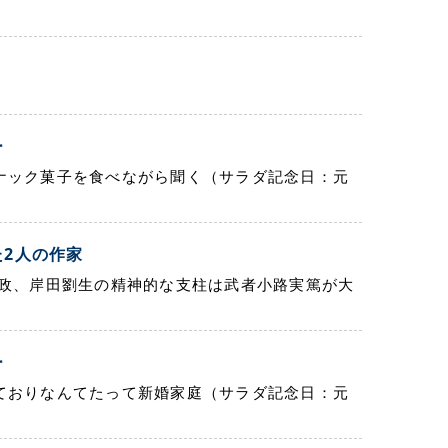
間
ー
ナック菓子を食べながら聞く（サラダ記念日：元
た2人の作家
一政、岸田劉生の精神的な支柱は武者小路実篤が大
ー
ておりなんてたって新婚家庭（サラダ記念日：元