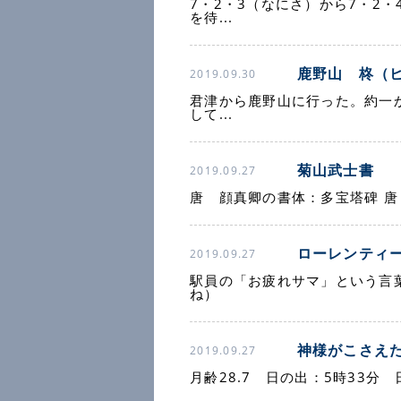
7・2・3（なにさ）から7・2
を待...
鹿野山 柊（
2019.09.30
君津から鹿野山に行った。約一
して...
菊山武士書
2019.09.27
唐 顔真卿の書体：多宝塔碑 
ローレンティ
2019.09.27
駅員の「お疲れサマ」という言
ね）
神様がこさえ
2019.09.27
月齢28.7 日の出：5時33分 