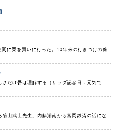
間
笠間に栗を買いに行った。10年来の行きつけの蕎
ー
しさだけ吾は理解する（サラダ記念日：元気で
る菊山武士先生。内藤湖南から富岡鉄斎の話にな