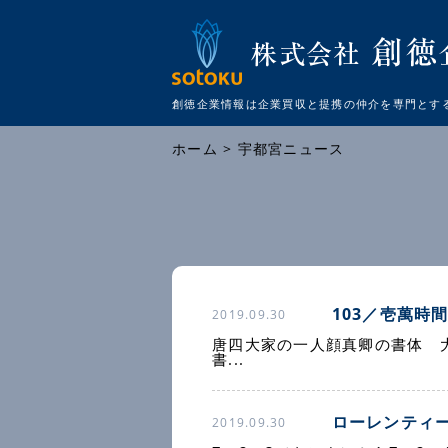
創徳企業情報は企業買収と提携の仲介を
専門とす
ホーム
> 宇都宮ニュース
103／壱萬時
2019.09.30
唐四大家の一人顔真卿の書体 
書...
ローレンティ
2019.09.30