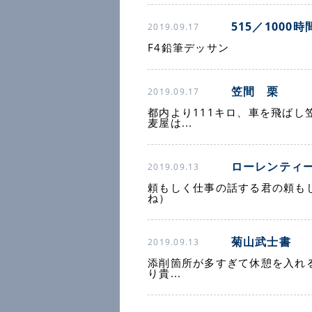
515／1000時
2019.09.17
F4鉛筆デッサン
笠間 栗
2019.09.17
都内より111キロ、車を飛ばし
麦屋は...
ローレンティ
2019.09.13
頼もしく仕事の話する君の頼も
ね）
菊山武士書
2019.09.13
添削箇所が多すぎて休憩を入れ
り貴...