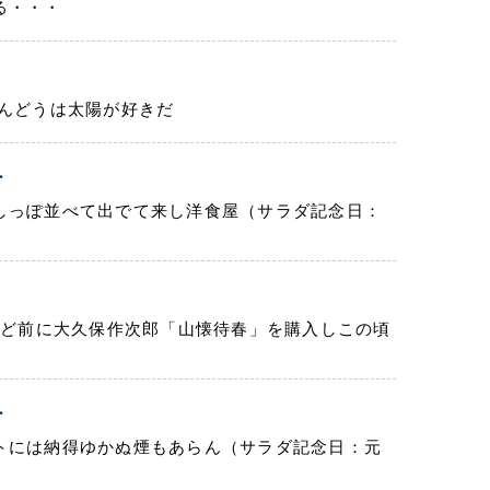
る・・・
りんどうは太陽が好きだ
ー
しっぽ並べて出でて来し洋食屋（サラダ記念日：
ほど前に大久保作次郎「山懐待春」を購入しこの頃
ー
トには納得ゆかぬ煙もあらん（サラダ記念日：元