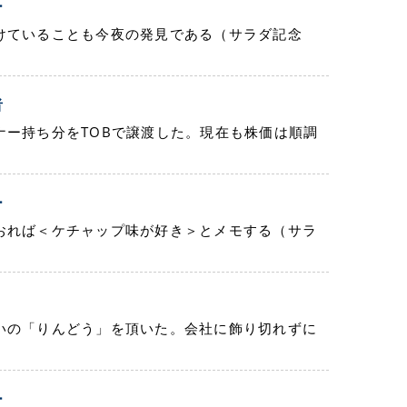
ー
けていることも今夜の発見である（サラダ記念
者
ナー持ち分をTOBで譲渡した。現在も株価は順調
ー
おれば＜ケチャップ味が好き＞とメモする（サラ
いの「りんどう」を頂いた。会社に飾り切れずに
ー