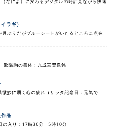
・4（なによ）に変わるデジタルの時計見ながら快速
ヒイラギ）
か月ぶりだがブルーシートがいたるところに点在
唐 欧陽詢の書体：九成宮豊泉銘
ー
葉微妙に届く心の疲れ（サラダ記念日：元気で
た作品
日の入り：17時30分 5時10分