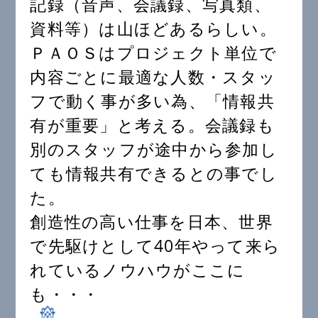
記録（音声、会議録、写真類、
資料等）は山ほどあるらしい。
ＰＡＯＳはプロジェクト単位で
内容ごとに最適な人数・スタッ
フで動く事が多い為、「情報共
有が重要」と考える。会議録も
別のスタッフが途中から参加し
ても情報共有できるとの事でし
た。
創造性の高い仕事を日本、世界
で先駆けとして40年やって来ら
れているノウハウがここに
も・・・