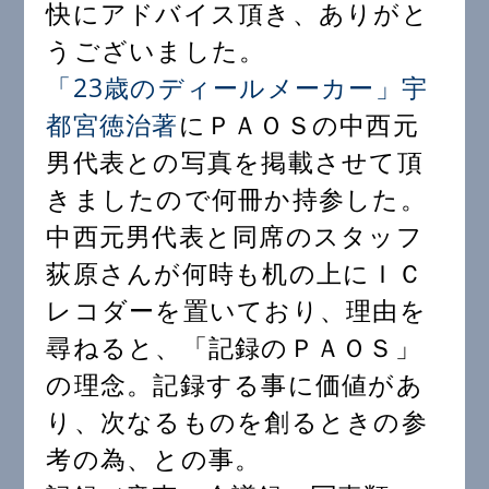
快にアドバイス頂き、ありがと
うございました。
「23歳のディールメーカー」宇
都宮徳治著
にＰＡＯＳの中西元
男代表との写真を掲載させて頂
きましたので何冊か持参した。
中西元男代表と同席のスタッフ
荻原さんが何時も机の上にＩＣ
レコダーを置いており、理由を
尋ねると、「記録のＰＡＯＳ」
の理念。記録する事に価値があ
り、次なるものを創るときの参
考の為、との事。