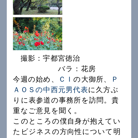
撮影：宇都宮徳治
バラ：花房
今週の始め、
ＣＩ
の大御所、
Ｐ
ＡＯＳの中西元男代表
に久方ぶ
りに表参道の事務所を訪問。貴
重なご意見を聞く。
このところの僕自身が抱えてい
たビジネスの方向性について明