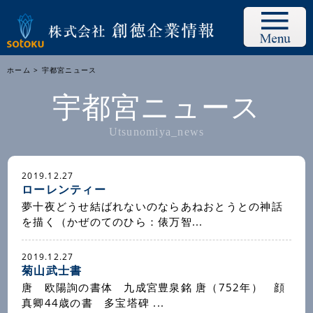
ホーム
> 宇都宮ニュース
宇都宮ニュース
Utsunomiya_news
2019.12.27
ローレンティー
夢十夜どうせ結ばれないのならあねおとうとの神話
を描く（かぜのてのひら：俵万智...
2019.12.27
菊山武士書
唐 欧陽詢の書体 九成宮豊泉銘 唐（752年） 顔
真卿44歳の書 多宝塔碑 ...