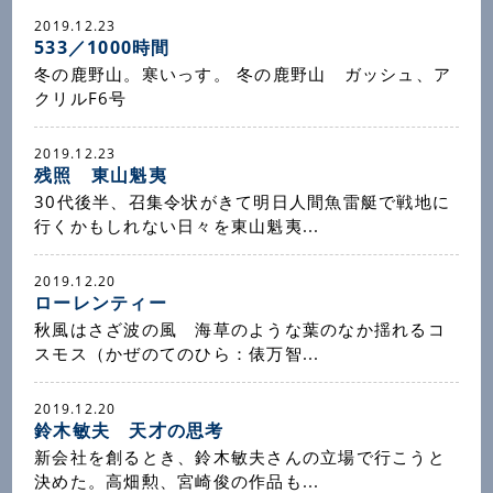
2019.12.23
533／1000時間
冬の鹿野山。寒いっす。 冬の鹿野山 ガッシュ、ア
クリルF6号
2019.12.23
残照 東山魁夷
30代後半、召集令状がきて明日人間魚雷艇で戦地に
行くかもしれない日々を東山魁夷...
2019.12.20
ローレンティー
秋風はさざ波の風 海草のような葉のなか揺れるコ
スモス（かぜのてのひら：俵万智...
2019.12.20
鈴木敏夫 天才の思考
新会社を創るとき、鈴木敏夫さんの立場で行こうと
決めた。高畑勲、宮崎俊の作品も...