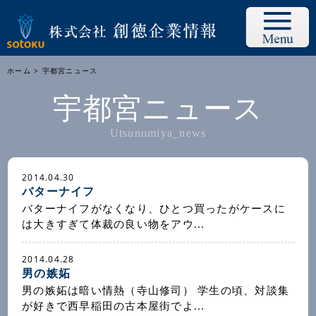
ホーム
> 宇都宮ニュース
宇都宮ニュース
Utsunomiya_news
2014.04.30
バターナイフ
バターナイフがなくなり、ひとつ買ったがケースに
は大きすぎて体裁の良い物をアウ...
2014.04.28
男の嫉妬
男の嫉妬は暗い情熱（寺山修司） 学生の頃、対談集
が好きで西早稲田の古本屋街でよ...