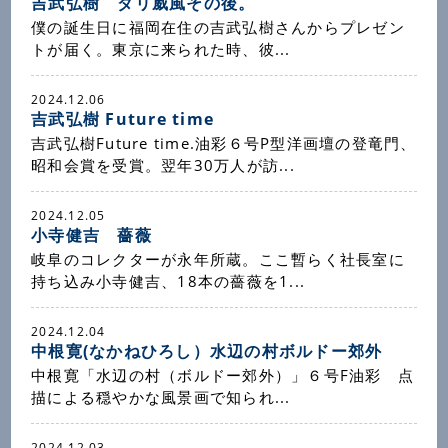
吉武弘樹 ダリ威風その後。
僕の誕生日に福岡在住の吉武弘樹さんからプレゼン
トが届く。東京に来られた時、彼...
2024.12.06
吉武弘樹 Future time
吉武弘樹Future time.油彩６号P型洋画壇の登竜門、
昭和会賞を受賞。翌年30万人が訪...
2024.12.05
小寺健吉 薔薇
岐阜のコレクターが永年所蔵。ここ暫らく社長室に
持ち込み小寺健吉、18本の薔薇を1...
2024.12.04
中根寛(なかねひろし）水辺の村ボルドー郊外
中根寛「水辺の村（ボルドー郊外）」６号F油彩 点
描による穏やかな風景画で知られ...
2024.12.03