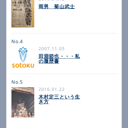
雨男 菊山武士
No.4
2007.11.05
田淵節也・・・私
の履歴書
No.5
2016.01.22
木村定三という生
き方