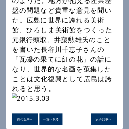
のようだ。地方が抱える産業基
盤の問題など貴重な意見を聞い
た。広島に世界に誇れる美術
館、ひろしま美術館をつくった
元銀行頭取、井藤勲雄氏のこと
を書いた長谷川千恵子さんの
「瓦礫の果てに紅の花」の話に
なり、世界的な名画を蒐集した
ことは文化復興として広島は誇
れると思う。
前の記事へ
一覧へ戻る
次の記事へ