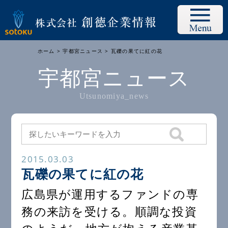
ホーム
>
宇都宮ニュース
> 瓦礫の果てに紅の花
宇都宮ニュース
Utsunomiya_news
2015.03.03
瓦礫の果てに紅の花
広島県が運用するファンドの専
務の来訪を受ける。順調な投資