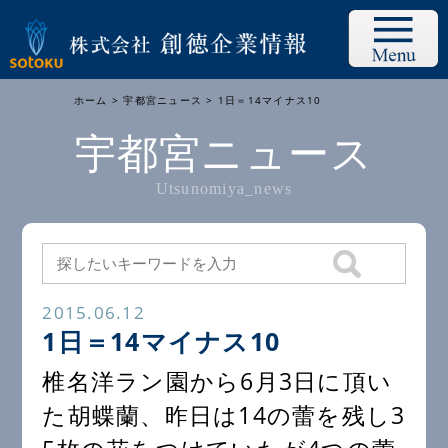
ホーム
>
宇都宮ニュース
> 1日＝14マイナス10
宇都宮ニュース
Utsunomiya_news
2015.06.12
1日＝14マイナス10
椎名洋ラン園から6月3日に頂い
た胡蝶蘭、昨日は14の蕾を残し3