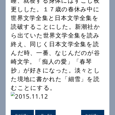
睡、就寝する身体にはすこし夜
更しした。１７歳の春休み中に
世界文学全集と日本文学全集を
読破することにした。新潮社か
ら出ていた世界文学全集を読み
終え、同じく日本文学全集を読
んだ時、一番、なじんだのが谷
崎文学。「痴人の愛」「春琴
抄」が好きになった。淡々とし
た境地に書かれた「細雪」を読
むことにする。