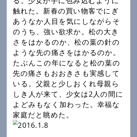
る。少女が手に包み込むように
触れた。新春の買い物客でにぎ
あうなか人目を気にしながらそ
のうち、強い欲求か。松の大き
さをはかるのか、松の葉の針の
ような先の痛さをはかるのか。
たぶんこの年になると松の葉の
先の痛さもおおきさも実感して
いる。父親と少しおくれ母親ら
しき人が来て、少女は2人の間に
よどみもなく加わった。幸福な
家庭だと眺めた。