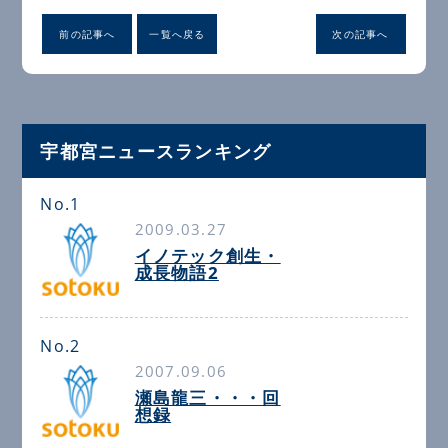
前の記事へ
一覧へ戻る
次の記事へ
宇都宮ニュースランキング
No.1
2009.03.27
イノテック創生・
成長物語2
No.2
2007.09.06
瀬島龍三・・・回
想録