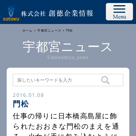
ホーム
>
宇都宮ニュース
> 門松
宇都宮ニュース
Utsunomiya_news
2016.01.08
門松
仕事の帰りに日本橋高島屋に飾
られたおおきな門松のまえを通