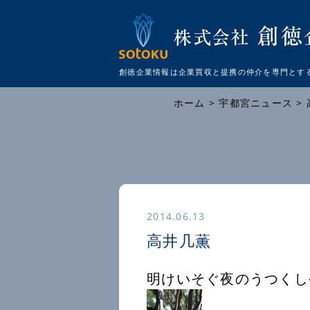
創徳企業情報は企業買収と提携の仲介を
専門とす
ホーム
>
宇都宮ニュース
>
2014.06.13
高井几薫
明けいそぐ夜のうつくし