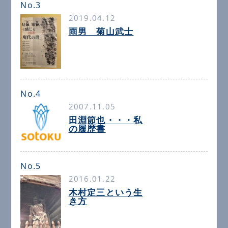
No.3
2019.04.12
雨男 菊山武士
No.4
2007.11.05
田淵節也・・・私
の履歴書
No.5
2016.01.22
木村定三という生
き方