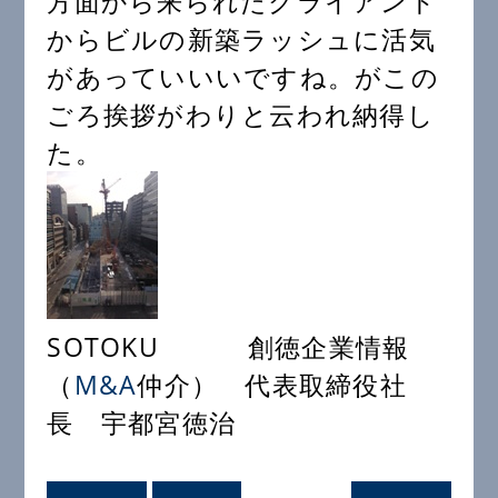
方面から来られたクライアント
からビルの新築ラッシュに活気
があっていいいですね。がこの
ごろ挨拶がわりと云われ納得し
た。
SOTOKU 創徳企業情報
（
M&A
仲介） 代表取締役社
長 宇都宮徳治