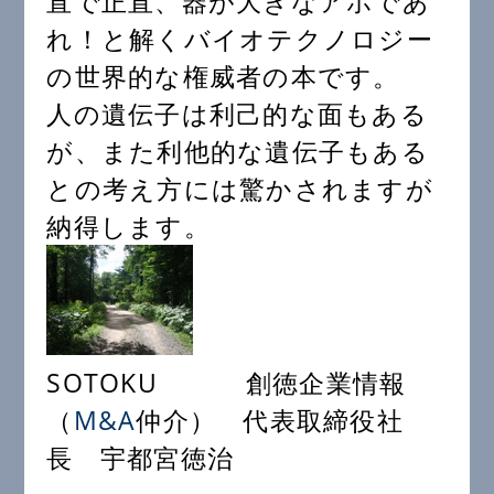
直で正直、器が大きなアホであ
れ！と解くバイオテクノロジー
の世界的な権威者の本です。
人の遺伝子は利己的な面もある
が、また利他的な遺伝子もある
との考え方には驚かされますが
納得します。
SOTOKU 創徳企業情報
（
M&A
仲介） 代表取締役社
長 宇都宮徳治