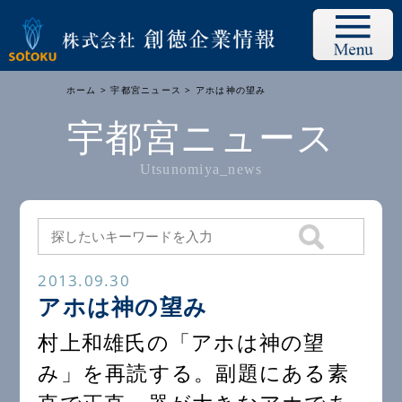
ホーム
>
宇都宮ニュース
> アホは神の望み
宇都宮ニュース
Utsunomiya_news
2013.09.30
アホは神の望み
村上和雄氏の「アホは神の望
み」を再読する。副題にある素