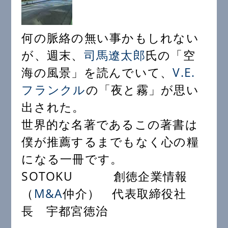
何の脈絡の無い事かもしれない
が、週末、
司馬遼太郎
氏の「空
海の風景」を読んでいて、
V.E.
フランクル
の「夜と霧」が思い
出された。
世界的な名著であるこの著書は
僕が推薦するまでもなく心の糧
になる一冊です。
SOTOKU 創徳企業情報
（
M&A
仲介） 代表取締役社
長 宇都宮徳治