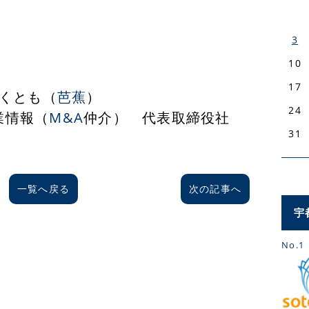
3
10
17
くとも（
芭蕉
）
24
業情報（
M&A
仲介） 代表取締役社
31
一覧へ戻る
次の記事へ
宇
No.1