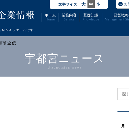
大
お
中
文字サイズ
小
ホーム
業務内容
基礎知識
経営戦略
Home
Service
Knowledge
Management Str
るＭ＆Ａファームです。
 蕉翁全伝
宇都宮ニュース
Utsunomiya_news
月