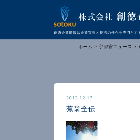
創徳企業情報は企業買収と提携の仲介を
専門とす
ホーム
>
宇都宮ニュース
>
2012.12.17
蕉翁全伝