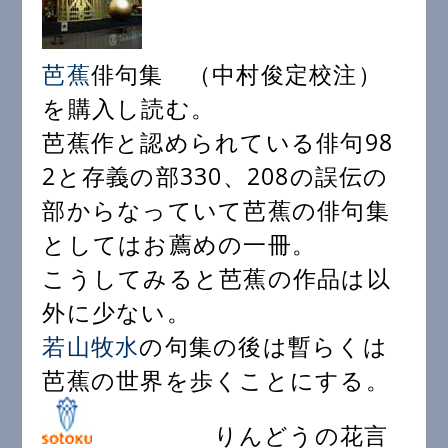
芭蕉
俳句集 （中村俊定校注）
を購入し読む。
芭蕉作と認められている俳句98
2と存義の部330、208の誤伝の
部からなっていて芭蕉の俳句集
としてはお薦めの一冊。
こうしてみると芭蕉の作品は以
外に少ない。
若山牧水
の句集の後は暫らくは
芭蕉の世界を歩くことにする。
りんどうの花言