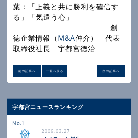
葉：「正義と共に勝利を確信す
る」「気遣う心」
創
徳企業情報（
M&A
仲介） 代表
取締役社長 宇都宮徳治
前の記事へ
一覧へ戻る
次の記事へ
宇都宮ニュースランキング
No.1
2009.03.27