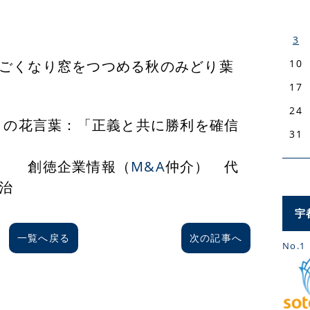
3
ごくなり窓をつつめる秋のみどり葉
10
17
24
葉：「正義と共に勝利を確信
31
心」
業情報（
M&A
仲介） 代
治
宇
一覧へ戻る
次の記事へ
No.1