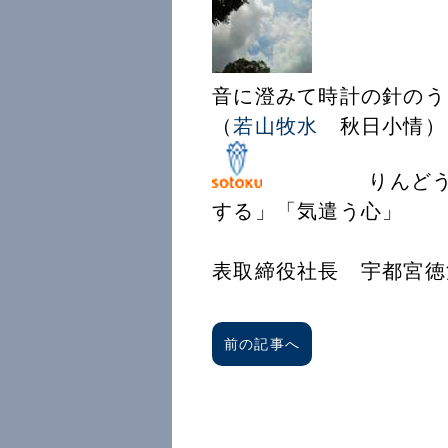
音に澄みて時計の針のう
（
若山牧水
秋日小情）
りんどうの花言
する」「気遣う
創徳企
表取締役社長 宇都宮徳
前の記事へ