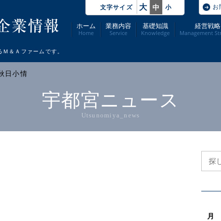
大
お
中
文字サイズ
小
ホーム
業務内容
基礎知識
経営戦略
Home
Service
Knowledge
Management Str
るＭ＆Ａファームです。
 秋日小情
宇都宮ニュース
Utsunomiya_news
月