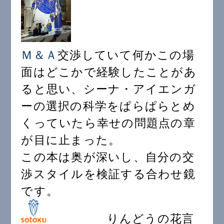
Ｍ＆Ａ
交渉していて何かこの場
面はどこかで経験したことがあ
ると思い、シーナ・アイエンガ
ーの選択の科学をぱらぱらとめ
くっていたら幸せの問題点の章
が目に止まった。
この本は奥が深いし、自分の交
渉スタイルを検証する合わせ鏡
です。
りんどうの花言