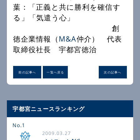
葉：「正義と共に勝利を確信す
る」「気遣う心」
創
徳企業情報（
M&A
仲介） 代表
取締役社長 宇都宮徳治
前の記事へ
一覧へ戻る
次の記事へ
宇都宮ニュースランキング
No.1
2009.03.27