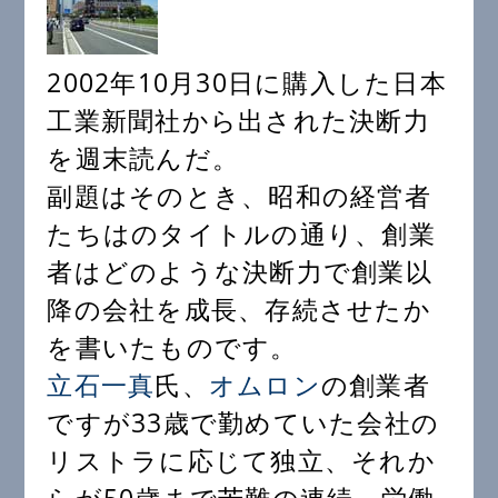
2002年10月30日に購入した日本
工業新聞社から出された決断力
を週末読んだ。
副題はそのとき、昭和の経営者
たちはのタイトルの通り、創業
者はどのような決断力で創業以
降の会社を成長、存続させたか
を書いたものです。
立石一真
氏、
オムロン
の創業者
ですが33歳で勤めていた会社の
リストラに応じて独立、それか