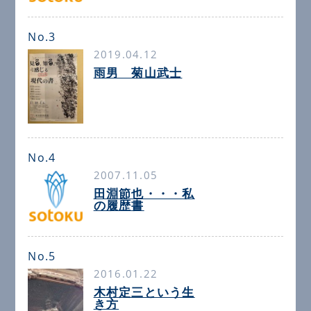
No.3
2019.04.12
雨男 菊山武士
No.4
2007.11.05
田淵節也・・・私
の履歴書
No.5
2016.01.22
木村定三という生
き方