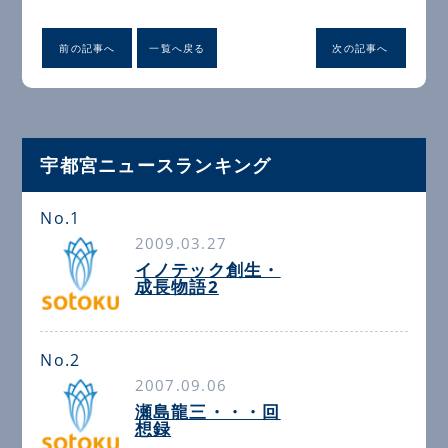
前の記事へ
一覧へ戻る
次の記事へ
宇都宮ニュースランキング
No.1
2009.03.27
イノテック創生・
成長物語2
No.2
2007.09.06
瀬島龍三・・・回
想録