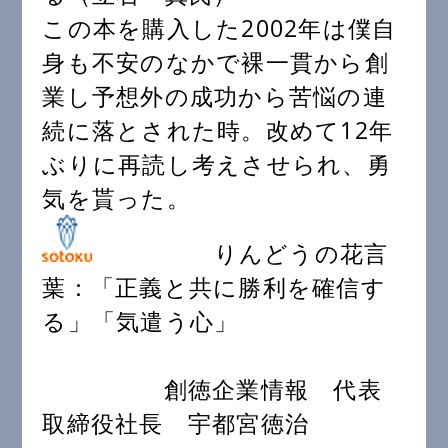
この本を購入した2002年は僕自
身も不安のなかで裸一貫から創
業し予想外の成功から苦悩の連
続に落とされた時。改めて12年
ぶりに再読し考えさせられ、勇
気を貰った。
りんどうの花言
葉：「正義と共に勝利を確信す
る」「気遣う心」
創徳企業情報 代表
取締役社長 宇都宮徳治