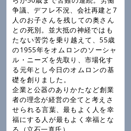
らが50歳まで苦難の連続。労働
争議、デフレ不況、会社再建と7
人のお子さんを残しての奥さん
との死別。並大抵の神経ではも
たない苦労を乗り越えて、55歳
の1955年をオムロンのソーシャ
ル・ニーズを先取り、市場化す
る元年とし今日のオムロンの基
礎を創りました。
企業と公器のありかたなど創業
者の理念が経営の全てと考えさ
せられる言葉、最もよく人を幸
福にする人が最もよく幸福とな
る（立石一真氏）