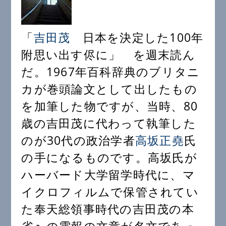
「
吉田茂
日本を決定した100年
附思い出す侭に」 を週末読ん
だ。1967年百科辞典のブリタニ
カが巻頭論文として出したもの
を加筆した物ですが、当時、80
歳の吉田茂に代わって執筆した
のが30代の政治学者
高坂正堯
氏
の手になるものです。高坂氏が
ハーバード大学留学時代に、マ
イクロフィルムで保管されてい
た奉天総領事時代の吉田茂の本