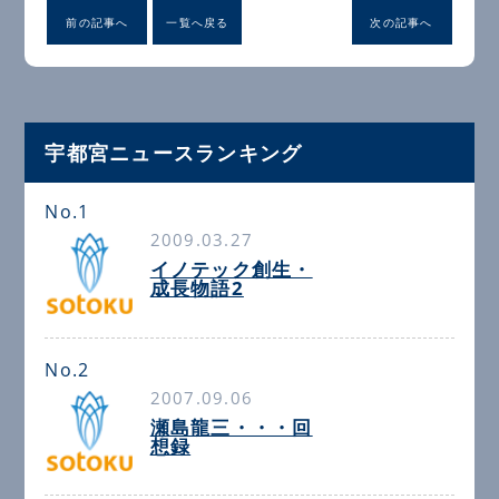
前の記事へ
一覧へ戻る
次の記事へ
宇都宮ニュースランキング
No.1
2009.03.27
イノテック創生・
成長物語2
No.2
2007.09.06
瀬島龍三・・・回
想録