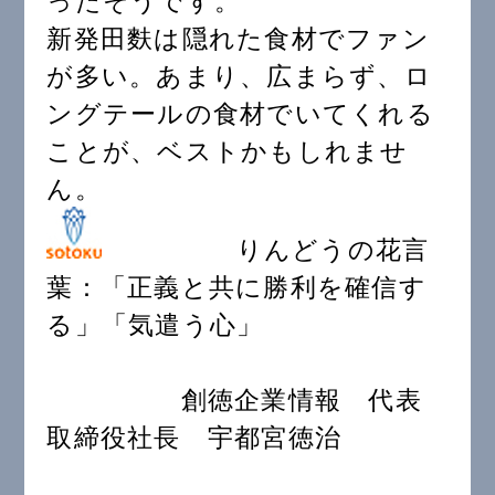
ったそうです。
新発田麩は隠れた食材でファン
が多い。あまり、広まらず、ロ
ングテールの食材でいてくれる
ことが、ベストかもしれませ
ん。
りんどうの花言
葉：「正義と共に勝利を確信す
る」「気遣う心」
創徳企業情報 代表
取締役社長 宇都宮徳治