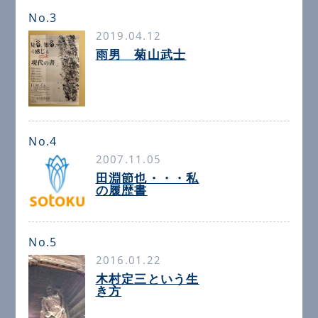
No.3
2019.04.12
雨男 菊山武士
No.4
2007.11.05
田淵節也・・・私
の履歴書
No.5
2016.01.22
木村定三という生
き方