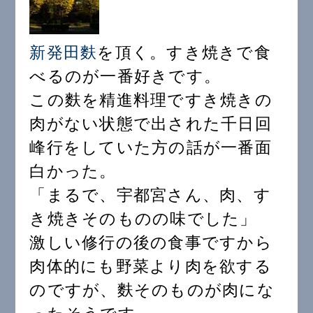
新発田麩
を頂く。すき焼きで食
べるのが一番好きです。
この麩を精進料理ですき焼きの
肉がない状態で出された千日回
峰行をしていた方の話が一番面
白かった。
「まるで、宇都宮さん、肉、す
き焼きそのものの味でした」
激しい修行の後の食事ですから
肉体的にも野菜より肉を欲する
のですが、麩そのものが肉にな