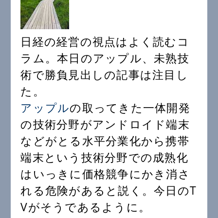
日経の経営の視点はよく読むコ
ラム。本日のアップル、未熟技
術で勝負見出しの記事は注目し
た。
アップル
の取ってきた一体開発
の技術分野がアンドロイド端末
などがとる水平分業化から携帯
端末という技術分野での成熟化
はいっきに価格競争にかき消さ
れる危険があると説く。今日のT
Vがそうであるように。