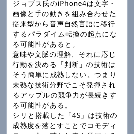
ジョブス氏のiPhone4は文字・
画像と手の動きを組み合わせた
従来型から音声自然言語に移行
するパラダイム転換の起点にな
る可能性があると。
意味や文脈の理解、それに応じ
行動を決める「判断」の技術は
そう簡単に成熟しない。つまり
未熟な技術分野でこそ発揮され
るアップルの競争力が長続きす
る可能性がある。
シリと搭載した「4S」は技術の
成熟度を落とすことでコモディ