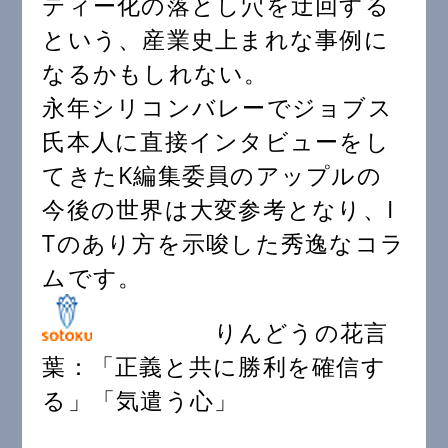
ティー化の落とし穴を迂回する
という、産業史上まれな事例に
なるかもしれない。
永年シリコンバレーでジョブス
氏本人に直接インタビューをし
てきたK編集委員のアップルの
今後の世界は大変参考となり、I
Tのあり方を示唆した秀逸なコラ
ムです。
りんどうの花言
葉：「正義と共に勝利を確信す
る」「気遣う心」