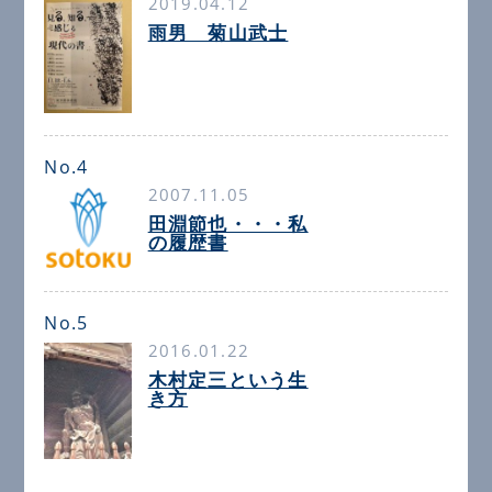
2019.04.12
雨男 菊山武士
No.4
2007.11.05
田淵節也・・・私
の履歴書
No.5
2016.01.22
木村定三という生
き方