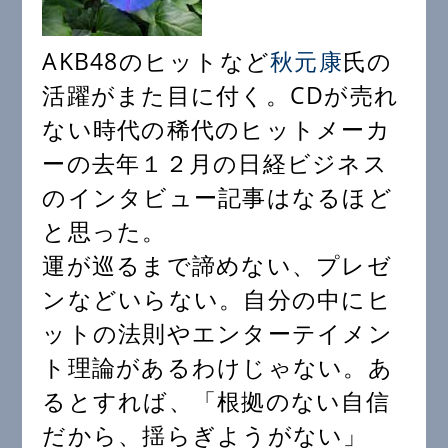
AKB48のヒットなど
秋元康
氏の
活躍がまた目に付く。CDが売れ
ない時代の稀代のヒットメーカ
ーの去年１２月の日経ビジネス
のインタビュー記事はなるほど
と思った。
運が巡るまで諦めない、プレゼ
ンなどいらない。自分の中にヒ
ットの法則やエンターテイメン
ト理論があるわけじゃない。あ
るとすれば、「根拠のない自信
だから、揺らぎようがない」