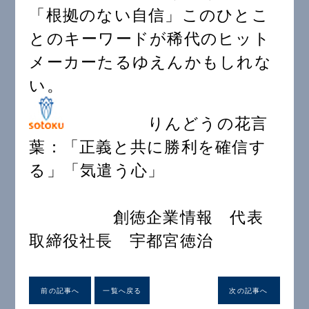
「根拠のない自信」このひとこ
とのキーワードが稀代のヒット
メーカーたるゆえんかもしれな
い。
りんどうの花言
葉：「正義と共に勝利を確信す
る」「気遣う心」
創徳企業情報 代表
取締役社長 宇都宮徳治
前の記事へ
一覧へ戻る
次の記事へ