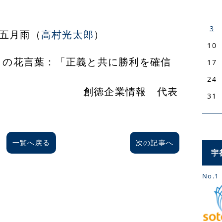
3
五月雨（
高村光太郎
）
10
葉：「正義と共に勝利を確信
17
心」
24
業情報 代表
31
一覧へ戻る
次の記事へ
宇
No.1