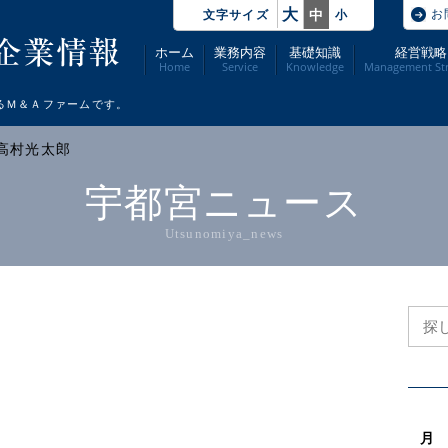
大
お
中
文字サイズ
小
ホーム
業務内容
基礎知識
経営戦略
Home
Service
Knowledge
Management Str
るＭ＆Ａファームです。
 高村光太郎
宇都宮ニュース
Utsunomiya_news
月