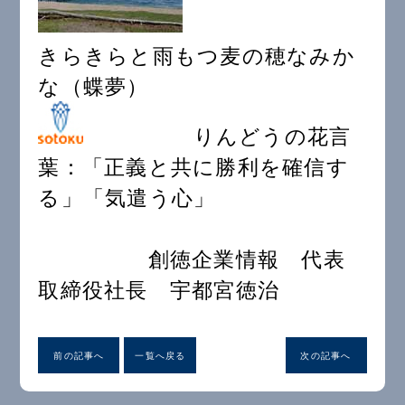
きらきらと雨もつ麦の穂なみか
な（蝶夢）
りんどうの花言
葉：「正義と共に勝利を確信す
る」「気遣う心」
創徳企業情報 代表
取締役社長 宇都宮徳治
前の記事へ
一覧へ戻る
次の記事へ