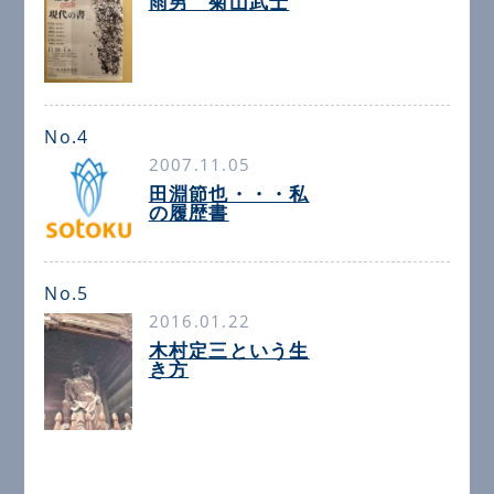
雨男 菊山武士
No.4
2007.11.05
田淵節也・・・私
の履歴書
No.5
2016.01.22
木村定三という生
き方