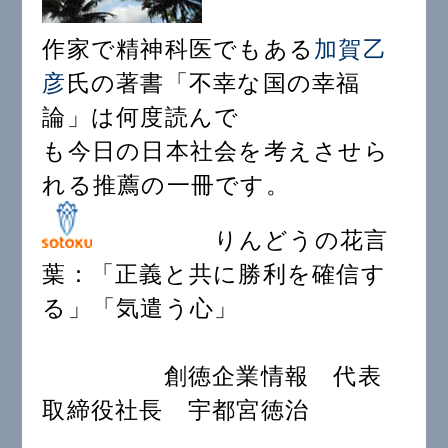
作家で精神科医でもある
加賀乙
彦
氏の著書「不幸な国の幸福
論」は何度読んで
も今日の日本社会を考えさせら
れる推薦の一冊です。
りんどうの花言
葉：「正義と共に勝利を確信す
る」「気遣う心」
創徳企業情報 代表
取締役社長 宇都宮徳治