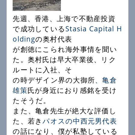
先週、香港、上海で不動産投資
で成功している
Stasia Capital H
olding
の奥村代表
が創徳にこられ海外事情を聞い
た。奥村氏は早大卒業後、リク
ルートに入社、そ
の時デザイン界の大御所
、亀倉
雄策
氏が身近におり感銘を受け
たそうだ。
また、亀倉先生が絶大な評価し
た、若き
パオスの中西元男代表
の話になり、僕が私塾している