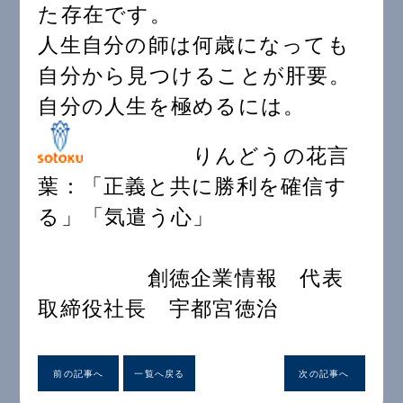
た存在です。
人生自分の師は何歳になっても
自分から見つけることが肝要。
自分の人生を極めるには。
りんどうの花言
葉：「正義と共に勝利を確信す
る」「気遣う心」
創徳企業情報 代表
取締役社長 宇都宮徳治
前の記事へ
一覧へ戻る
次の記事へ