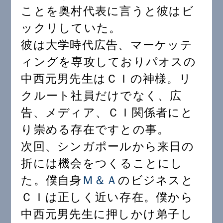
ことを奥村代表に言うと彼はビ
ックリしていた。
彼は大学時代広告、マーケッテ
ィングを専攻しておりパオスの
中西元男先生はＣＩの神様。リ
クルート社員だけでなく、広
告、メディア、ＣＩ関係者にと
り崇める存在ですとの事。
次回、シンガポールから来日の
折には機会をつくることにし
た。僕自身
Ｍ＆Ａ
のビジネスと
ＣＩは正しく近い存在。僕から
中西元男先生に押しかけ弟子し