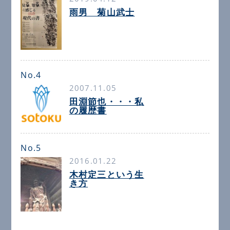
雨男 菊山武士
No.4
2007.11.05
田淵節也・・・私
の履歴書
No.5
2016.01.22
木村定三という生
き方