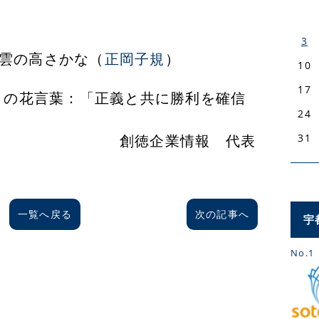
3
雲の高さかな（
正岡子規
）
10
17
葉：「正義と共に勝利を確信
24
心」
業情報 代表
31
一覧へ戻る
次の記事へ
宇
No.1