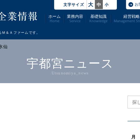
大
お
中
文字サイズ
小
ホーム
業務内容
基礎知識
経営戦略
Home
Service
Knowledge
Management Str
るＭ＆Ａファームです。
> 水仙
宇都宮ニュース
Utsunomiya_news
月