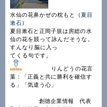
水仙の花鼻かぜの枕もと（
夏目
漱石
）
夏目漱石と正岡子規は房総の水
仙の花を競って詠んだそうな。
すんなり脳に入っ
てくる句です。
りんどうの花言
葉：「正義と共に勝利を確信す
る」「気遣う心」
創徳企業情報 代表