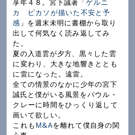
享年４８。宮下誠著「
ゲルニ
カ ピカソが描いた不安と予
感
」を週末未明に書棚から取り
出して何気なく読み返してみ
た。
夏の入道雲が夕方、黒々した雲
に変わり、大きな地響きととも
に雷になった。遠雷。
全ての情景のなかに少年の宮下
誠氏と僕がいる風景をパウル・
クレーに時間をひっくり返して
画いて欲しい。
これも
M&A
を離れて僕自身の関