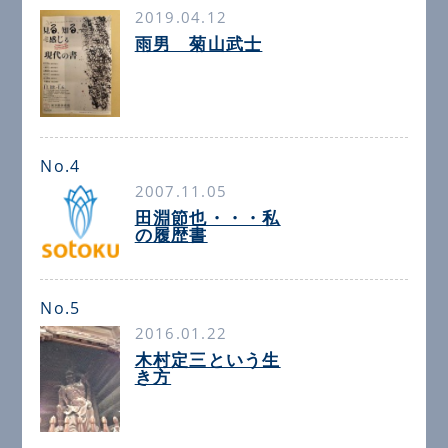
2019.04.12
雨男 菊山武士
No.4
2007.11.05
田淵節也・・・私
の履歴書
No.5
2016.01.22
木村定三という生
き方