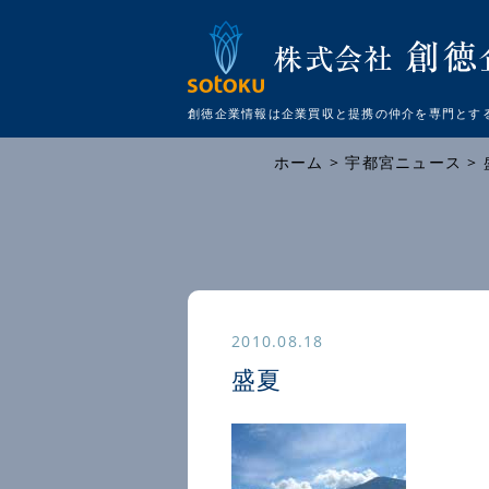
創徳企業情報は企業買収と提携の仲介を
専門とす
ホーム
>
宇都宮ニュース
2010.08.18
盛夏