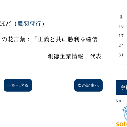
3
ほど（
鷹羽狩行
）
10
17
葉：「正義と共に勝利を確信
24
心」
業情報 代表
31
一覧へ戻る
次の記事へ
宇
No.1