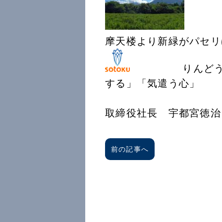
摩天楼より新緑がパセリ
りんどうの花言
する」「気遣う
創徳企
取締役社長 宇都宮徳治
前の記事へ