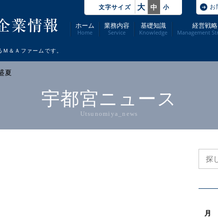
大
お
中
文字サイズ
小
ホーム
業務内容
基礎知識
経営戦略
Home
Service
Knowledge
Management Str
るＭ＆Ａファームです。
> 盛夏
宇都宮ニュース
Utsunomiya_news
月