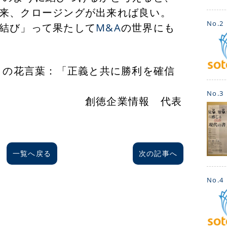
来、クロージングが出来れば良い。
No.2
結び」って果たして
M&A
の世界にも
葉：「正義と共に勝利を確信
心」
No.3
業情報 代表
一覧へ戻る
次の記事へ
No.4