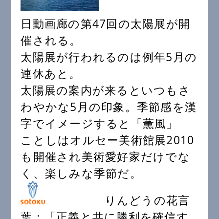
日動画廊の第47回の太陽展が開
催される。
太陽展が行われるのは例年5月の
連休あと。
太陽展の案内が来るといつもさ
わやかな5月の印象。季節感を漢
字でイメージすると「薫風」
ことしはオルセー美術館展2010
も開催され美術愛好家だけでな
く、楽しみな季節だ。
りんどうの花言
葉：「正義と共に勝利を確信す