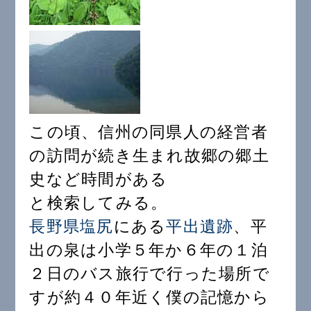
この頃、信州の同県人の経営者
の訪問が続き生まれ故郷の郷土
史など時間がある
と検索してみる。
長野県塩尻
にある
平出遺跡
、平
出の泉は小学５年か６年の１泊
２日のバス旅行で行った場所で
すが約４０年近く僕の記憶から