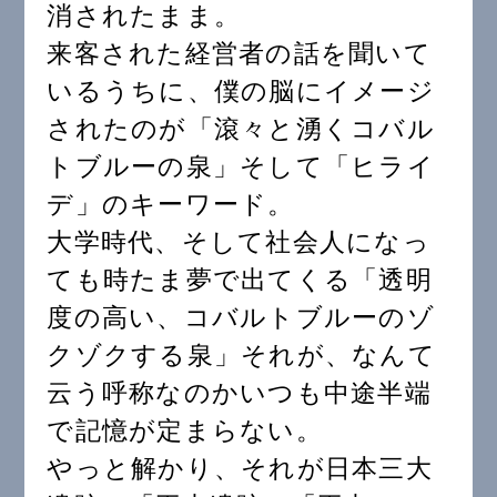
消されたまま。
来客された経営者の話を聞いて
いるうちに、僕の脳にイメージ
されたのが「滾々と湧くコバル
トブルーの泉」そして「ヒライ
デ」のキーワード。
大学時代、そして社会人になっ
ても時たま夢で出てくる「透明
度の高い、コバルトブルーのゾ
クゾクする泉」それが、なんて
云う呼称なのかいつも中途半端
で記憶が定まらない。
やっと解かり、それが日本三大