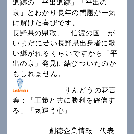
遺跡の「平出遺跡」「平出の
泉」とわかり長年の問題が一気
に解けた喜びです。
長野県の県歌、「信濃の国」が
いまだに若い長野県出身者に歌
い継がれるくらいですから「平
出の泉」発見に結びついたのか
もしれません。
りんどうの花言
葉：「正義と共に勝利を確信す
る」「気遣う心」
創徳企業情報 代表