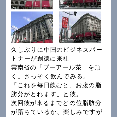
久しぶりに中国のビジネスパー
トナーが創徳に来社。
雲南省の「プーアール茶」を頂
く。さっそく飲んでみる。
「これを毎日飲むと、お腹の脂
肪分がとれます」と彼。
次回彼が来るまでどの位脂肪分
が落ちているか、楽しみですが