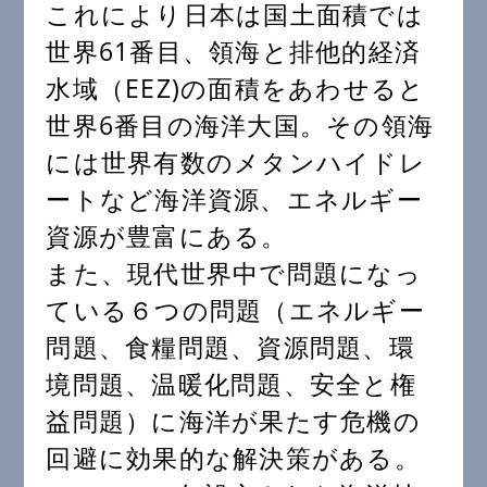
これにより日本は国土面積では
世界61番目、領海と排他的経済
水域（EEZ)の面積をあわせると
世界6番目の海洋大国。その領海
には世界有数のメタンハイドレ
ートなど海洋資源、エネルギー
資源が豊富にある。
また、現代世界中で問題になっ
ている６つの問題（エネルギー
問題、食糧問題、資源問題、環
境問題、温暖化問題、安全と権
益問題）に海洋が果たす危機の
回避に効果的な解決策がある。