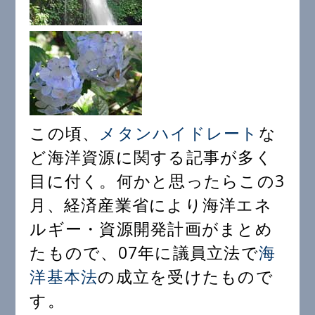
この頃、
メタンハイドレート
な
ど海洋資源に関する記事が多く
目に付く。何かと思ったらこの3
月、経済産業省により海洋エネ
ルギー・資源開発計画がまとめ
たもので、07年に議員立法で
海
洋基本法
の成立を受けたもので
す。