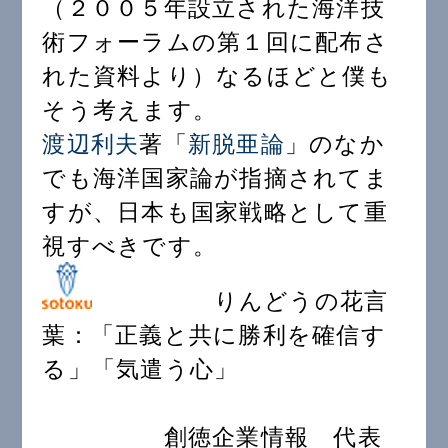
（２００５年設立された海洋技
術フォーラムの第１回に配布さ
れた資料より）なるほどと僕も
そう考えます。
渡辺利夫
著「
新脱亜論
」のなか
でも海洋国家論が指摘されてま
すが、日本も国家戦略として重
視すべきです。
りんどうの花言
葉：「正義と共に勝利を確信す
る」「気遣う心」
創徳企業情報 代表