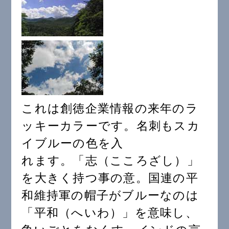
これは創徳企業情報の来年のラ
ッキーカラーです。名刺もスカ
イブルーの色を入
れます。「志（こころざし）」
を大きく持つ事の意。国連の平
和維持軍の帽子がブルーなのは
「平和（へいわ）」を意味し、