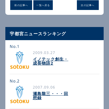
前の記事へ
一覧へ戻る
次の記事へ
宇都宮ニュースランキング
No.1
2009.03.27
イノテック創生・
成長物語2
No.2
2007.09.06
瀬島龍三・・・回
想録