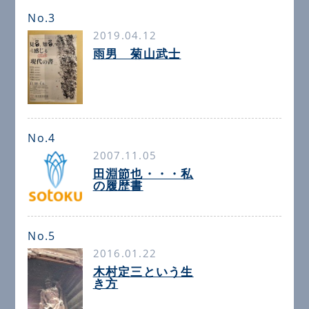
No.3
2019.04.12
雨男 菊山武士
No.4
2007.11.05
田淵節也・・・私
の履歴書
No.5
2016.01.22
木村定三という生
き方