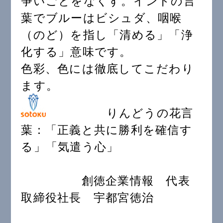
争いごとをなくす。インドの言
葉でブルーはビシュダ、咽喉
（のど）を指し「清める」「浄
化する」意味です。
色彩、色には徹底してこだわり
ます。
りんどうの花言
葉：「正義と共に勝利を確信す
る」「気遣う心」
創徳企業情報 代表
取締役社長 宇都宮徳治