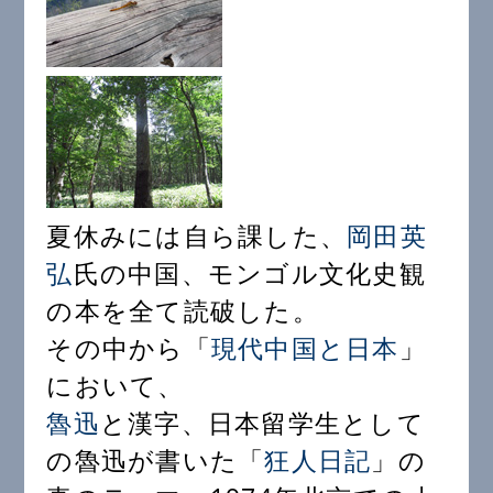
夏休みには自ら課した、
岡田英
弘
氏の中国、モンゴル文化史観
の本を全て読破した。
その中から「
現代中国と日本
」
において、
魯迅
と漢字、日本留学生として
の魯迅が書いた「
狂人日記
」の