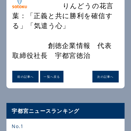
りんどうの花言
葉：「正義と共に勝利を確信す
る」「気遣う心」
創徳企業情報 代表
取締役社長 宇都宮徳治
前の記事へ
一覧へ戻る
次の記事へ
宇都宮ニュースランキング
No.1