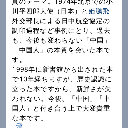
真のテーマ。1974年北京での小
川平四郎大使（日本）と
姫鵬飛
外交部長による日中航空協定の
調印過程など事例にとり、過去
も、今後も変わらない「中国」
「中国人」の本質を突いた本で
す。
1998年に新書館から出された本
で10年経ちますが、歴史認識に
立った本ですから、新鮮さが失
われない。今後、「中国」「中
国人」と付き合う上で大変貴重
な本です。