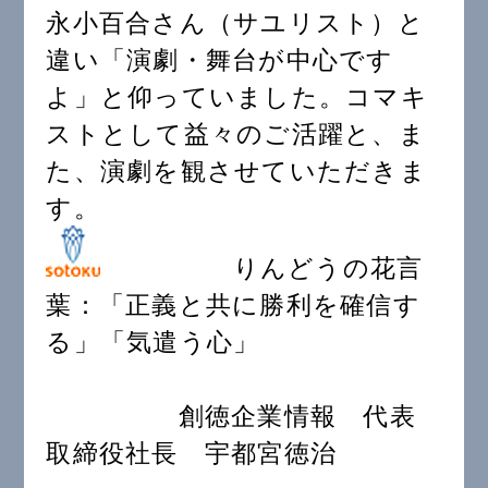
永小百合さん（サユリスト）と
違い「演劇・舞台が中心です
よ」と仰っていました。コマキ
ストとして益々のご活躍と、ま
た、演劇を観させていただきま
す。
りんどうの花言
葉：「正義と共に勝利を確信す
る」「気遣う心」
創徳企業情報 代表
取締役社長 宇都宮徳治