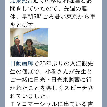
光東照宮
近くのゆば料理屋とお
聞きしていたので、先週の連
休、早朝5時ごろ暑い東京から車
をとばす。
日動画廊
で23年ぶりの入江観先
生の個展で、小巻さんが先生と
ご一緒に日光・日光東照宮に行
かれたことを楽しくスピーチさ
れていました。
ＴＶコマーシャルに出ている吉