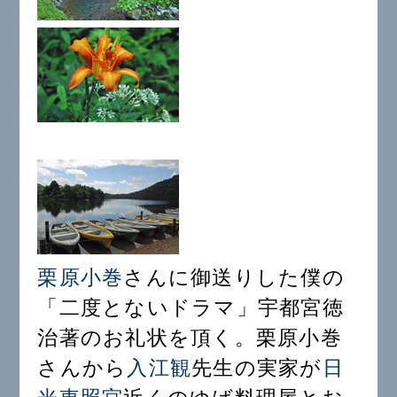
栗原小巻
さんに御送りした僕の
「二度とないドラマ」宇都宮徳
治著のお礼状を頂く。栗原小巻
さんから
入江観
先生の実家が
日