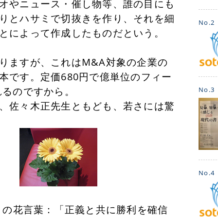
オやニュース・催し物等、誰の目にも
りとハサミで切抜きを作り、それを細
No.2
とによって作成したものだという。
りますが、これはM&A対象の企業の
本です。定価680円で億単位のフィー
れるのですから。
No.3
、佐々木正先生ともども、若さには驚
No.4
葉：「正義と共に勝利を確信