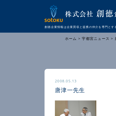
創徳企業情報は企業買収と提携の仲介を
専門とす
ホーム
>
宇都宮ニュース
>
2008.05.13
唐津一先生