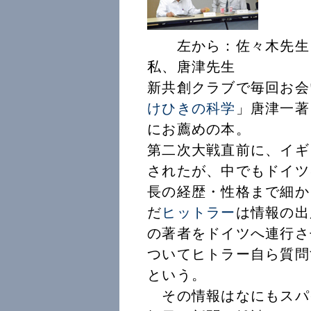
左から：佐々木
私、唐津先生
新共創クラブで毎回お会
けひきの科学
」唐津一著
にお薦めの本。
第二次大戦直前に、イギ
されたが、中でもドイツ
長の経歴・性格まで細か
だ
ヒットラー
は情報の出
の著者をドイツへ連行さ
ついてヒトラー自ら質問
という。
その情報はなにもスパ