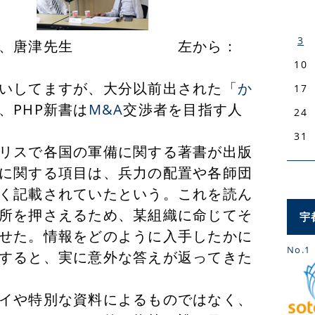
3
先生、唐津先生 左から：
10
いしてますが、大分以前出された「
か
17
、PHP新書は
M&A
交渉者を目指す人
24
31
リスで各国の軍備に関する著書が出版
に関する項目は、兵力の配置や各師団
く記載されていたという。これを読ん
所を押さえるため、某組織に命じてそ
宇
せた。情報をどのように入手したかに
No.1
すると、実に意外な答えが返ってきた
イや特別な資料によるものではなく、