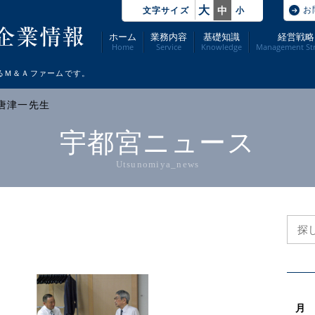
大
お
中
文字サイズ
小
ホーム
業務内容
基礎知識
経営戦略
Home
Service
Knowledge
Management Str
るＭ＆Ａファームです。
 唐津一先生
宇都宮ニュース
Utsunomiya_news
月