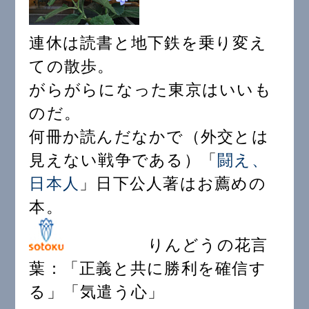
連休は読書と地下鉄を乗り変え
ての散歩。
がらがらになった東京はいいも
のだ。
何冊か読んだなかで（外交とは
見えない戦争である）「
闘え、
日本人
」日下公人著はお薦めの
本。
りんどうの花言
葉：「正義と共に勝利を確信す
る」「気遣う心」