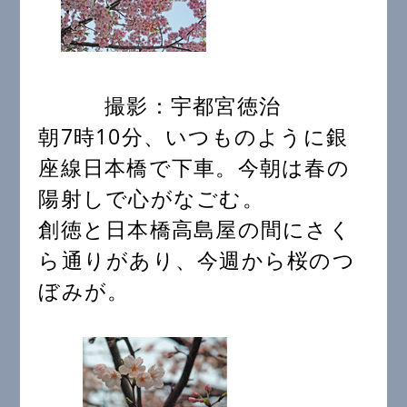
撮影：宇都宮徳治
朝7時10分、いつものように銀
座線日本橋で下車。今朝は春の
陽射しで心がなごむ。
創徳と日本橋高島屋の間にさく
ら通りがあり、今週から桜のつ
ぼみが。