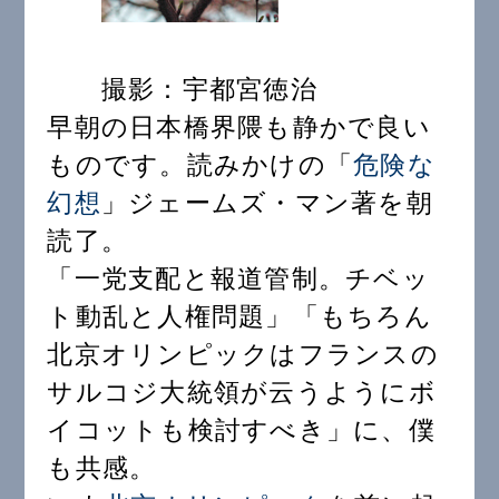
撮影：宇都宮徳治
早朝の日本橋界隈も静かで良い
ものです。読みかけの「
危険な
幻想
」ジェームズ・マン著を朝
読了。
「一党支配と報道管制。チベッ
ト動乱と人権問題」「もちろん
北京オリンピックはフランスの
サルコジ大統領が云うようにボ
イコットも検討すべき」に、僕
も共感。