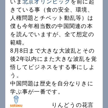
いま
北京オリンピック
を前に起
きている事（食の安全、環境、
人権問題とチベット動乱等）は
僕も今年相当数の中国関連の本
を読んでいますが、全て想定の
範疇。
8月8日まで大きな大波乱とその
後2年以内にまた大きな波乱を覚
悟してビジネスをする事にしよ
う。
中国問題は歴史を自分なりきに
学ぶ事が一番です。
りんどうの花言