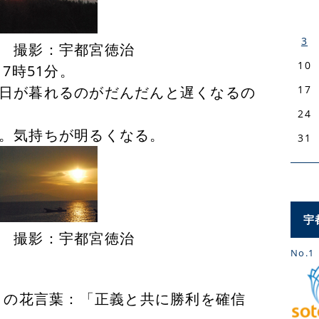
3
都宮徳治
10
7時51分。
日が暮れるのがだんだんと遅くなるの
17
24
。気持ちが明るくなる。
31
宇
都宮徳治
No.1
葉：「正義と共に勝利を確信