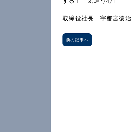
する」「気遣う
創徳企
取締役社長 宇都宮徳治
前の記事へ