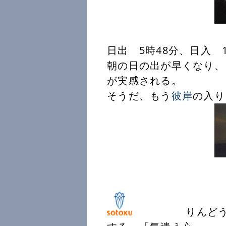
撮影：宇
日出 5時48分、日入 1
朝の日の出が早くなり、
が実感される。
そうだ、もう
彼岸
の入り
撮影：宇
りんどうの花言