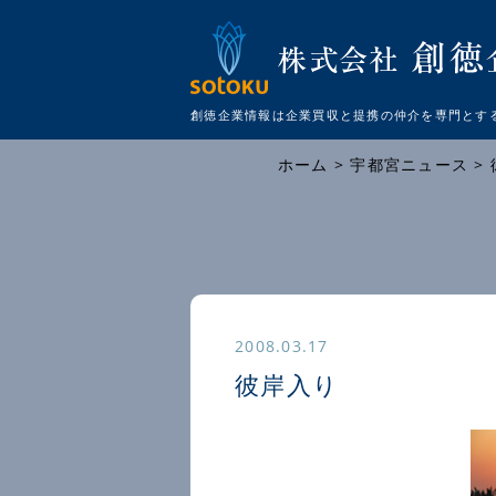
創徳企業情報は企業買収と提携の仲介を
専門とす
ホーム
>
宇都宮ニュース
>
2008.03.17
彼岸入り