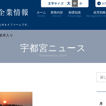
大
お
中
文字サイズ
小
ホーム
業務内容
基礎知識
経営戦略
Home
Service
Knowledge
Management Str
るＭ＆Ａファームです。
 彼岸入り
宇都宮ニュース
Utsunomiya_news
月