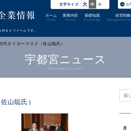
大
お
中
文字サイズ
小
ホーム
業務内容
基礎知識
経営戦略
Home
Service
Knowledge
Management Str
るＭ＆Ａファームです。
 初代タイガーマスク（佐山聡氏）
宇都宮ニュース
Utsunomiya_news
（佐山聡氏）
月