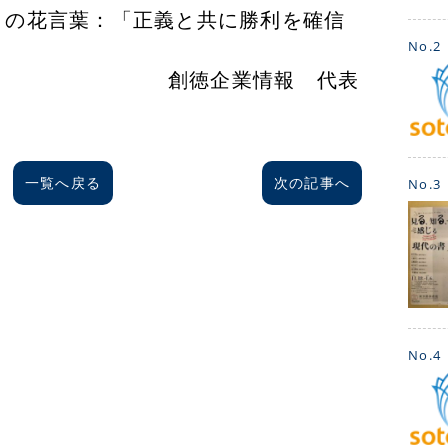
葉：「正義と共に勝利を確信
心」
No.2
業情報 代表
一覧へ戻る
次の記事へ
No.3
No.4