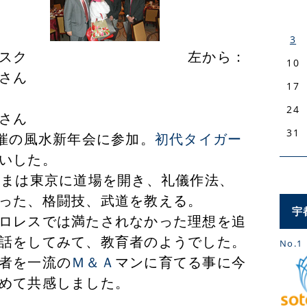
3
イガーマスク 左から：
10
さん
17
24
さん
31
催の風水新年会に参加。
初代タイガー
いした。
いまは東京に道場を開き、礼儀作法、
った、格闘技、武道を教える。
宇
ロレスでは満たされなかった理想を追
話をしてみて、教育者のようでした。
No.1
者を一流の
Ｍ＆Ａ
マンに育てる事に今
めて共感しました。