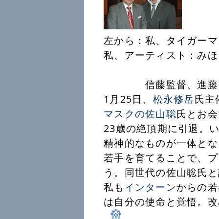
左から：私、タ
私、アーティスト：みほ
信藤監督、進藤
1月25日、
松永修岳
氏主
マスクの佐山聡
氏とお会
23歳の絶頂期に引退。
精神的なものが一体とな
若手を育てることで、プ
う。同世代の佐山聡氏と
私も
インターン
からの若
は自分の使命と覚悟。改