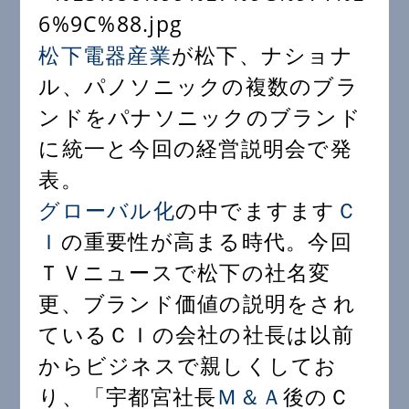
松下電器産業
が松下、ナショナ
ル、パノソニックの複数のブラ
ンドをパナソニックのブランド
に統一と今回の経営説明会で発
表。
グローバル化
の中でますます
Ｃ
Ｉ
の重要性が高まる時代。今回
ＴＶニュースで松下の社名変
更、ブランド価値の説明をされ
ているＣＩの会社の社長は以前
からビジネスで親しくしてお
り、「宇都宮社長
Ｍ＆Ａ
後のＣ