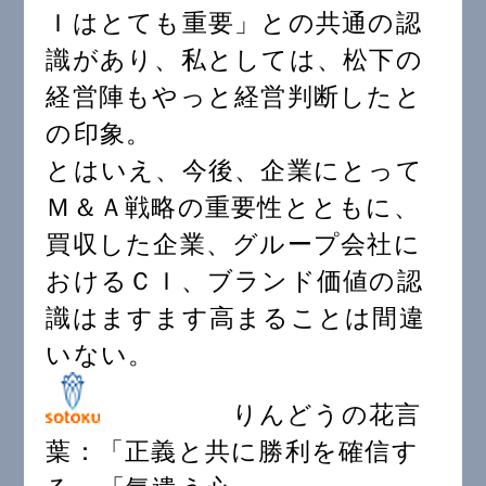
Ｉはとても重要」との共通の認
識があり、私としては、松下の
経営陣もやっと経営判断したと
の印象。
とはいえ、今後、企業にとって
Ｍ＆Ａ戦略の重要性とともに、
買収した企業、グループ会社に
おけるＣＩ、ブランド価値の認
識はますます高まることは間違
いない。
りんどうの花言
葉：「正義と共に勝利を確信す