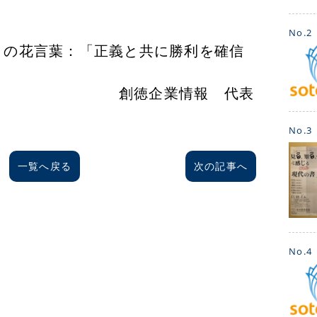
No.2
葉：「正義と共に勝利を確信
心」
業情報 代表
No.3
一覧へ戻る
次の記事へ
No.4