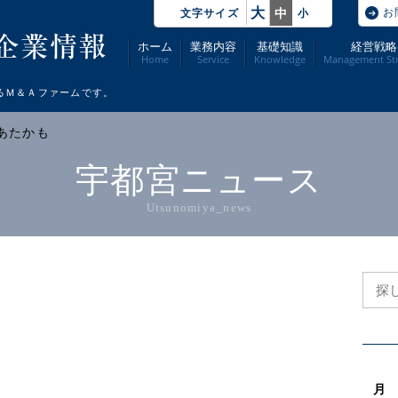
大
お
中
文字サイズ
小
ホーム
業務内容
基礎知識
経営戦略
Home
Service
Knowledge
Management Str
るＭ＆Ａファームです。
 あたかも
宇都宮ニュース
Utsunomiya_news
月