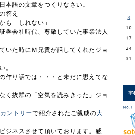
日本語の文章をつくりなさい。
の答え
3
かも しれない」
10
証券会社時代、尊敬していた事業法人
17
24
ていた時にＭ兄貴が話してくれたジョ
31
い。
の作り話では・・・と未だに思えてな
宇
なく抜群の「空気を読みきった」ジョ
No.1
間カントリー
で紹介されたご親戚の
大
ビジネスさせて頂いております。感