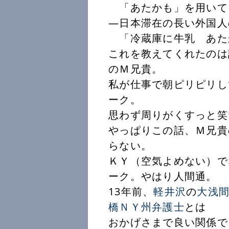
「あたかも」を用いて
―日本滞在の長い外国人
「冷蔵庫に牛乳 あた
これを教えてくれたのは
のＭ兄貴。
私が仕事で朝ピリピリし
ーク。
思わず周りがくすっと笑
やっぱりこの話、Ｍ兄貴
らない。
ＫＹ（空気よめない）で
ーク。やはり人間通。
13年前、
軽井沢
の
大浅
橋ＮＹ州弁護士
とは
おかげさまで良い関係で