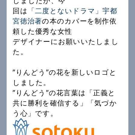
しましたが、今
回は
「二度とないドラマ」宇都
宮徳治著
の本のカバーを制作依
頼した優秀な女性
デザイナーにお願いいたしまし
た。
”りんどう”の花を新しいロゴと
しました。
”りんどう”の花言葉は「正義と
共に勝利を確信する」「気づか
う心」です。