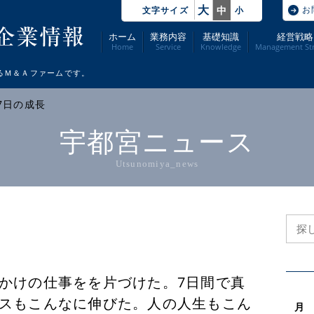
大
お
中
文字サイズ
小
ホーム
業務内容
基礎知識
経営戦略
Home
Service
Knowledge
Management Str
るＭ＆Ａファームです。
 7日の成長
宇都宮ニュース
Utsunomiya_news
かけの仕事をを片づけた。7日間で真
スもこんなに伸びた。人の人生もこん
月