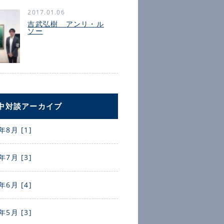
2017.01.06
吉武弘樹 アンリ・ル
ソー
中対談アーカイブ
年8月 [1]
年7月 [3]
年6月 [4]
年5月 [3]