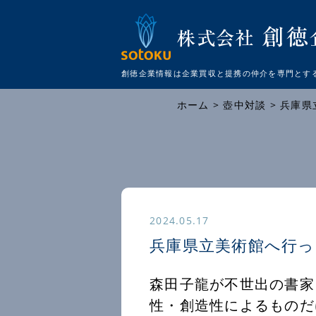
創徳企業情報は企業買収と提携の仲介を
専門とす
ホーム
>
壺中対談
> 兵
2024.05.17
兵庫県立美術館へ行っ
森田子龍が不世出の書家
性・創造性によるものだ