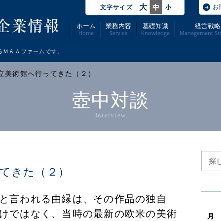
大
お
中
文字サイズ
小
ホーム
業務内容
基礎知識
経営戦略
Home
Service
Knowledge
Management Str
るＭ＆Ａファームです。
庫県立美術館へ行ってきた（２）
壺中対談
Interview
てきた（２）
と言われる由縁は、その作品の独自
けではなく、当時の最新の欧米の美術
月