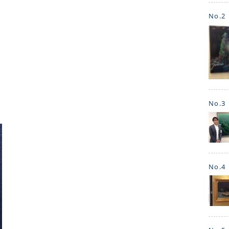
No.2
No.3
No.4