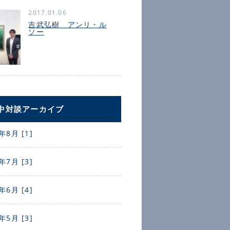
2017.01.06
吉武弘樹 アンリ・ル
ソー
中対談アーカイブ
年8月 [1]
年7月 [3]
年6月 [4]
年5月 [3]