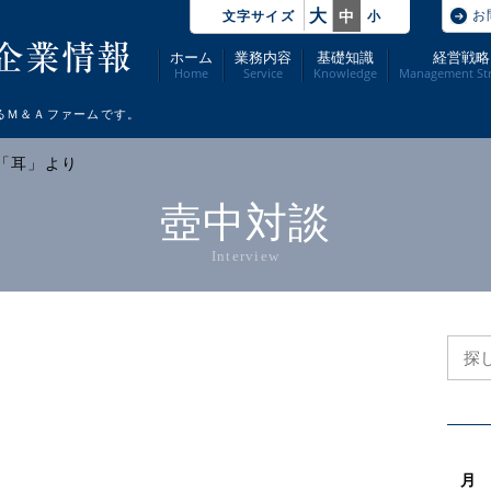
大
お
中
文字サイズ
小
ホーム
業務内容
基礎知識
経営戦略
Home
Service
Knowledge
Management Str
るＭ＆Ａファームです。
人誌「耳」より
壺中対談
Interview
月