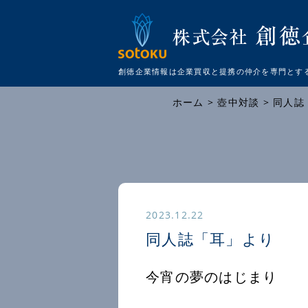
創徳企業情報は企業買収と提携の仲介を
専門とす
ホーム
>
壺中対談
> 同
2023.12.22
同人誌「耳」より
今宵の夢のはじまり